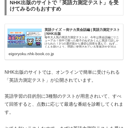
NHK出版のサイトで「英語力測定テスト」を受
けてみるのもおすすめ
英語クイズ ～街ナカ英会話編 | 英語力測定テスト
| NHK出版
毎年大人気の英語力測定テストが、今年は英会話編にリニ
ューアル！街中で困った様子のねずみくんに英語で話しか
けられた！3つの選択肢から適切な回答を選んで、ねずみ
くんを助けよう。問題に使用されている英単語や文法は、
すべて中学英語レベル。10問中何問正解できるかな。あな
eigoryoku.nhk-book.co.jp
たの英語力を手軽にチェックしてみよう！
NHK出版のサイトでは、オンラインで簡単に受けられる
「英語力測定テスト」が公開されています。
英語学習の目的別に3種類のテストが用意されいて、すべ
て回答すると、点数に応じて最適な番組を診断してくれま
す。