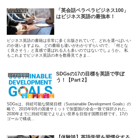
「英会話ペラペラビジネス100」
ビジネス英語
はビジネス英語の最強本！
ビジネス英語の書籍は非常に多く出版されていて、どれを選べばいい
のか迷いますよね。 どの書籍も違いがわかりずらいので、「何とな
く良さそう」と直感で選ばれる人も多いのではないでしょうか。 私
もこれまでビジネス英語の本を数冊見てきま...
SDGsの17の目標を英語で学ぼ
おすすめ学習法
う！【Part 2】
SDGsは、持続可能な開発目標（Sustainable Development Goals）の
略で、2015年9月の国連サミットで加盟国の全会一致で採択された、
2030年までに持続可能でよりよい世界を目指す国際目標です。17の
ゴールで構成...
【体験談】英語学習を習慣化する